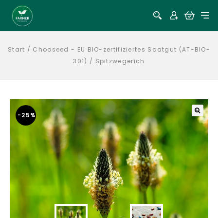
Start
/
Chooseed - EU BIO-zertifiziertes Saatgut (AT-BIO-
301)
/
Spitzwegerich
-25%
🔍