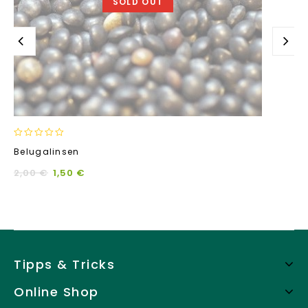
SOLD OUT
0
Belugalinsen
out
of
2,00
€
1,50
€
5
Tipps & Tricks
Online Shop