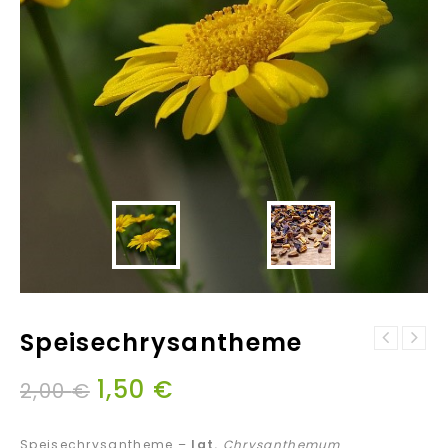
Speisechrysantheme
1,50
€
2,00
€
Speisechrysantheme –
lat.
Chrysanthemum