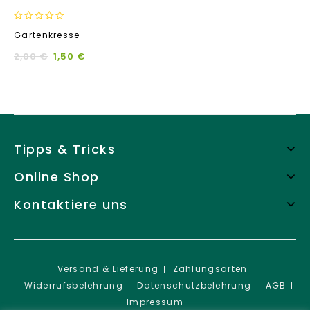
0
Gartenkresse
out
of
2,00
€
1,50
€
5
Tipps & Tricks
Online Shop
Kontaktiere uns
Versand & Lieferung
Zahlungsarten
Widerrufsbelehrung
Datenschutzbelehrung
AGB
Impressum