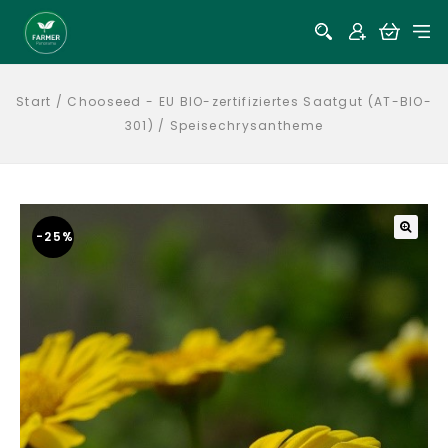
Start
/
Chooseed - EU BIO-zertifiziertes Saatgut (AT-BIO-
301)
/
Speisechrysantheme
-25%
🔍