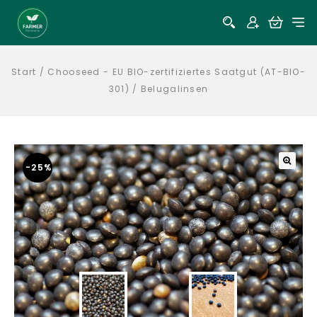
Start
/
Chooseed - EU BIO-zertifiziertes Saatgut (AT-BIO-
301)
/
Belugalinsen
-25%
🔍