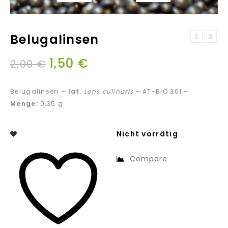
Belugalinsen
Aubergine –
Brokkoli -
Early long
1,50
€
Calabrese
purple 3
2,00
€
natalino
Belugalinsen –
lat.
Lens culinaris
– AT-BIO 301 –
Menge:
0,35 g
Nicht vorrätig
Compare