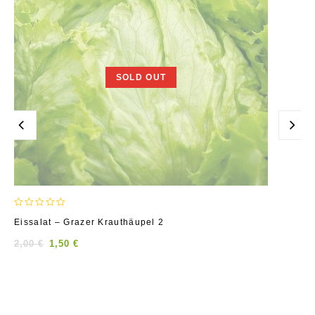
SOLD OUT
0
Eissalat – Grazer Krauthäupel 2
out
of
2,00
€
1,50
€
5