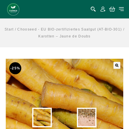
Start
/
Chooseed - EU BIO-zertifiziertes Saatgut (AT-BIO-301)
/
Karotten – Jaune de Doubs
-25%
🔍