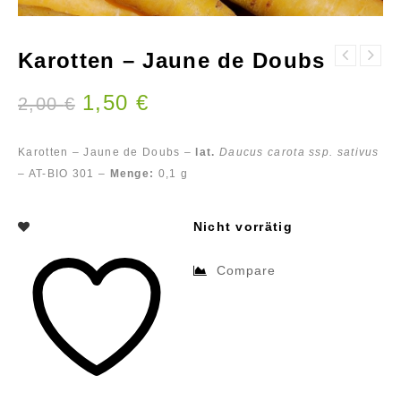
Karotten – Jaune de Doubs
Karfiol/Blumenkohl
Karotten -
- Neckarperle
Nantaise 2
1,50
€
2,00
€
Karotten – Jaune de Doubs –
lat.
Daucus carota ssp. sativus
– AT-BIO 301 –
Menge:
0,1 g
Nicht vorrätig
Compare