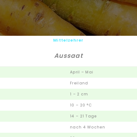
Mittelzehrer
Aussaat
April – Mai
Freiland
1 – 2 cm
10 – 20 °C
14 – 21 Tage
nach 4 Wochen