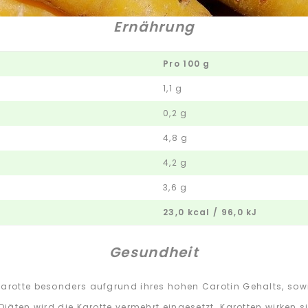
Ernährung
Pro 100 g
1,1 g
0,2 g
4,8 g
4,2 g
3,6 g
23,0 kcal / 96,0 kJ
Gesundheit
Karotte besonders aufgrund ihres hohen Carotin Gehalts, so
 Diäten wird die Karotte vermehrt eingesetzt. Karotten wirken 