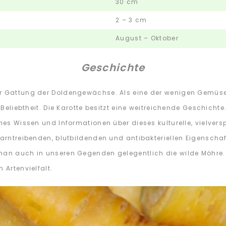
30 cm
2 – 3 cm
August – Oktober
Geschichte
ur Gattung der Doldengewächse. Als eine der wenigen Gemüse
r Beliebtheit. Die Karotte besitzt eine weitreichende Geschich
ches Wissen und Informationen über dieses kulturelle, vielve
 harntreibenden, blutbildenden und antibakteriellen Eigensch
man auch in unseren Gegenden gelegentlich die wilde Möhre. G
 Artenvielfalt.