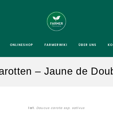
ONLINESHOP
FARMERWIKI
ÜBER UNS
KO
arotten – Jaune de Dou
lat.
Daucus carota ssp. sativus