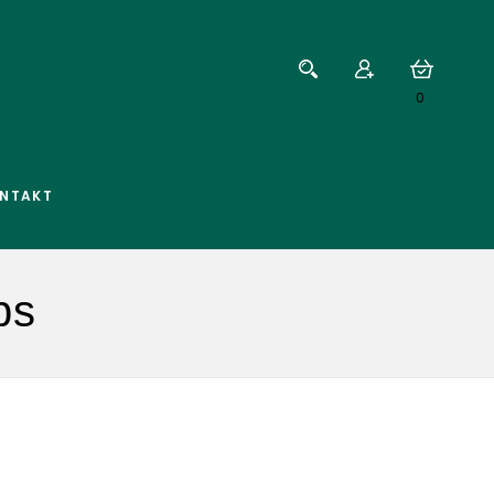
0
NTAKT
bs