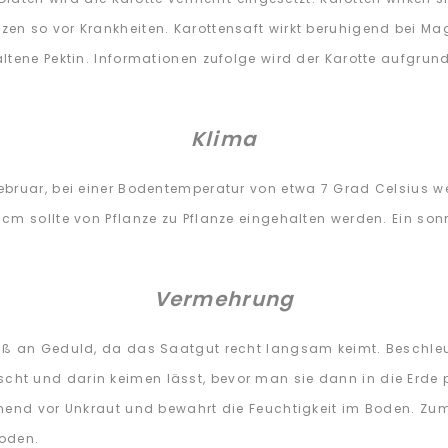
zen so vor Krankheiten. Karottensaft wirkt beruhigend bei 
ltene Pektin. Informationen zufolge wird der Karotte aufgrun
Klima
bruar, bei einer Bodentemperatur von etwa 7 Grad Celsius w
m sollte von Pflanze zu Pflanze eingehalten werden. Ein sonni
Vermehrung
aß an Geduld, da das Saatgut recht langsam keimt. Beschle
t und darin keimen lässt, bevor man sie dann in die Erde pf
hend vor Unkraut und bewahrt die Feuchtigkeit im Boden. Zum
Boden.