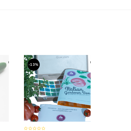
-13%
-25%