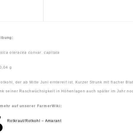
ibung:
sica oleracea convar. capitata
0,04 g
otkohl, der ab Mitte Juni erntereif ist. Kurzer Strunk mit flacher Bla
k seiner Raschwüchsigkeit in Höhenlagen auch später im Jahr noch
 mehr auf unserer FarmerWiki:
Rotkraut/Rotkohl – Amarant