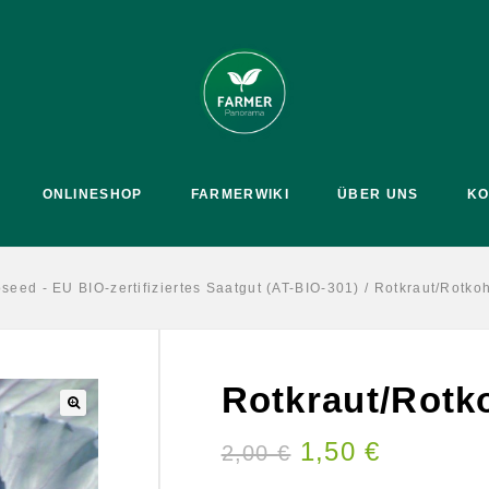
ONLINESHOP
FARMERWIKI
ÜBER UNS
KO
seed - EU BIO-zertifiziertes Saatgut (AT-BIO-301)
/
Rotkraut/Rotko
Rotkraut/Rotk
🔍
1,50
€
2,00
€