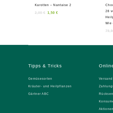
0
0
Karotten – Nantaise 2
Choo
out
out
28 v
of
of
2,00
€
1,50
€
5
5
Heil
Wie 
79,
Tipps & Tricks
Onlin
Gemüsesorten
Versand
Kräuter- und Heilpflanzen
Zahlung
Gärtner ABC
Rückse
Konsume
Aktione