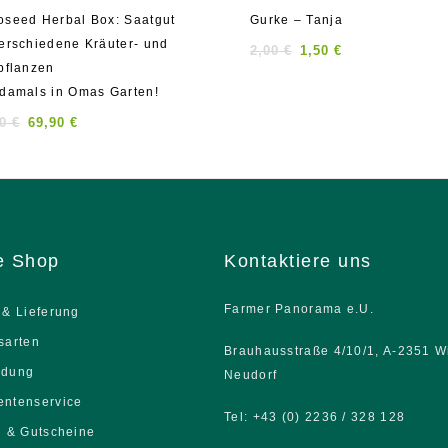
0
seed Herbal Box: Saatgut
Gurke – Tanja
out
erschiedene Kräuter- und
of
2,00
€
1,50
€
5
pflanzen
damals in Omas Garten!
90
€
69,90
€
e Shop
Kontaktiere uns
Farmer Panorama e.U.
 & Lieferung
sarten
Brauhausstraße 4/10/1, A-2351 W
ndung
Neudorf
ntenservice
Tel: +43 (0) 2236 / 328 128
n & Gutscheine