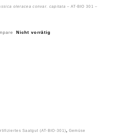
assica oleracea convar. capitata
– AT-BIO 301 –
mpare
Nicht vorrätig
tifiziertes Saatgut (AT-BIO-301)
,
Gemüse