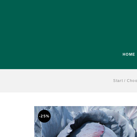
HOME
Start
/
Choo
-25%