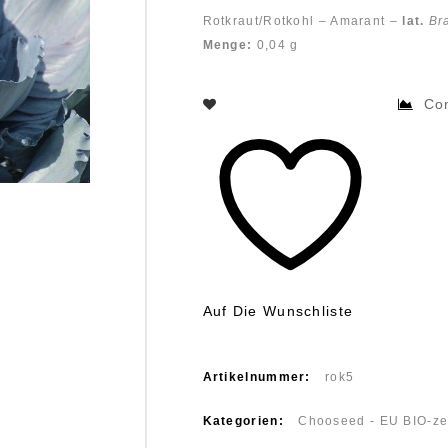
Rotkraut/Rotkohl – Amarant –
lat.
Br
Menge:
0,04 g
Co
Auf Die Wunschliste
Artikelnummer:
rok5
Kategorien:
Chooseed - EU BIO-zer