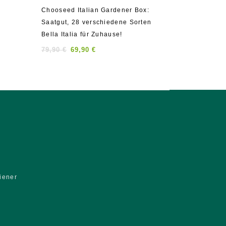
0
0
Chooseed Italian Gardener Box:
Kohlrabi – D
out
out
Saatgut, 28 verschiedene Sorten
of
of
2,00
€
1,50
5
5
Bella Italia für Zuhause!
79,90
€
69,90
€
iener