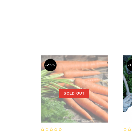
-25%
-
SOLD OUT