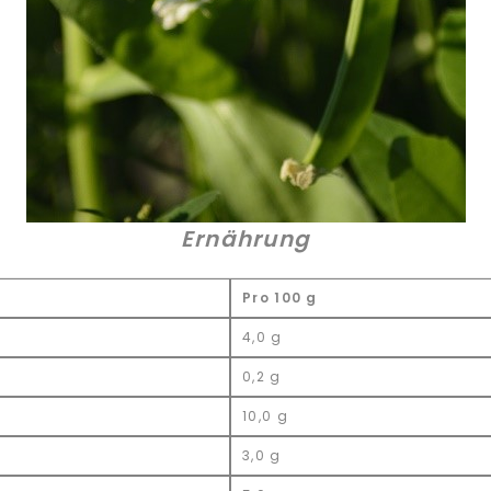
Ernährung
Pro 100 g
4,0 g
0,2 g
10,0 g
3,0 g