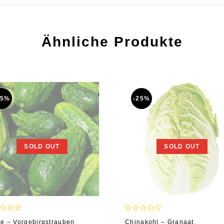
Ähnliche Produkte
25%
-25%
SOLD OUT
SOLD OUT
0
e – Vorgebirgstrauben
Chinakohl – Granaat