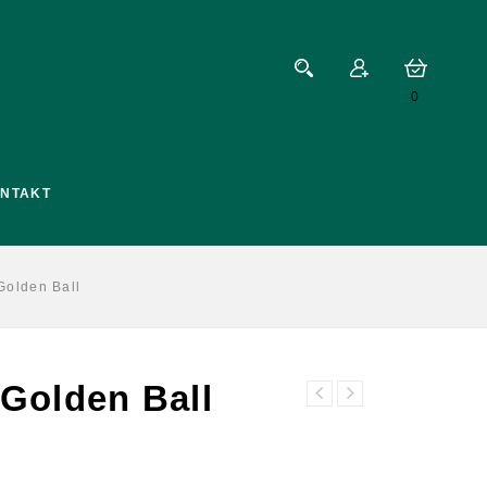
0
NTAKT
Golden Ball
 Golden Ball
Stangenbohnen -
Golden Gate