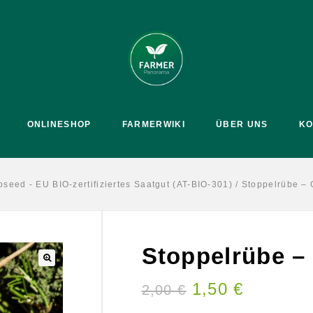
ONLINESHOP
FARMERWIKI
ÜBER UNS
KO
seed - EU BIO-zertifiziertes Saatgut (AT-BIO-301)
/
Stoppelrübe – 
Stoppelrübe –
🔍
1,50
€
2,00
€