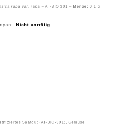
ssica rapa var. rapa
– AT-BIO 301 –
Menge:
0,1 g
mpare
Nicht vorrätig
tifiziertes Saatgut (AT-BIO-301)
,
Gemüse