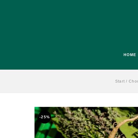
HOME
Start
/
Choo
-25%