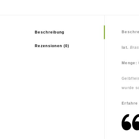
Beschre
Beschreibung
Rezensionen (0)
lat.
Bras
Menge:
Gelbflei
wurde sc
Erfahre