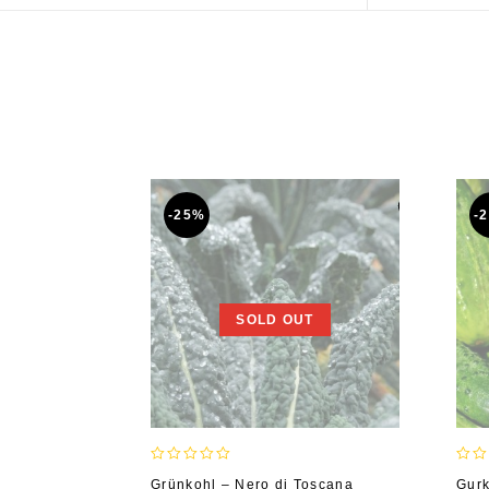
-25%
-
SOLD OUT
0
0
Grünkohl – Nero di Toscana
Gurk