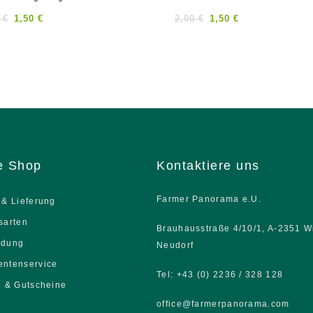
out
of
0
€
1,50
€
2,00
€
1,50
€
5
e Shop
Kontaktiere uns
Farmer Panorama e.U.
 & Lieferung
sarten
Brauhausstraße 4/10/1, A-2351 W
ndung
Neudorf
ntenservice
Tel: +43 (0) 2236 / 328 128
n & Gutscheine
office@farmerpanorama.com