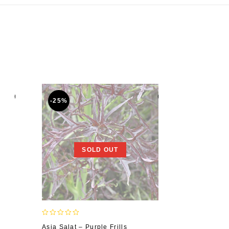
-25%
-25%
SOLD OUT
0
0
Asia Salat – Purple Frills
Frühlingszw