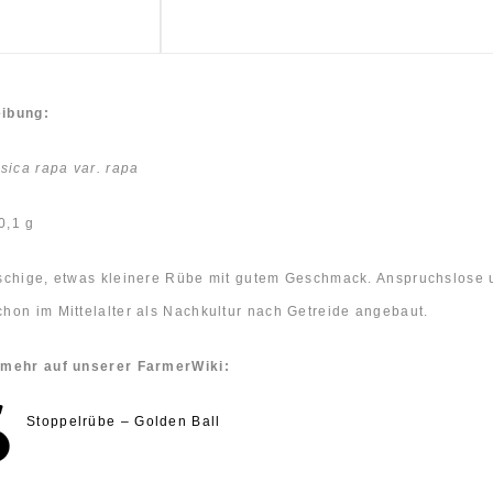
ibung:
sica rapa var. rapa
0,1 g
schige, etwas kleinere Rübe mit gutem Geschmack. Anspruchslose u
hon im Mittelalter als Nachkultur nach Getreide angebaut.
 mehr auf unserer FarmerWiki:
Stoppelrübe – Golden Ball