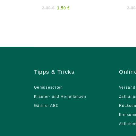
out
out
of
of
2,00
€
1,50
€
2,0
5
5
Tipps & Tricks
Onlin
Gemüsesorten
Versand
Kräuter- und Heilpflanzen
Zahlung
Gärtner ABC
Rückse
Konsume
Aktione