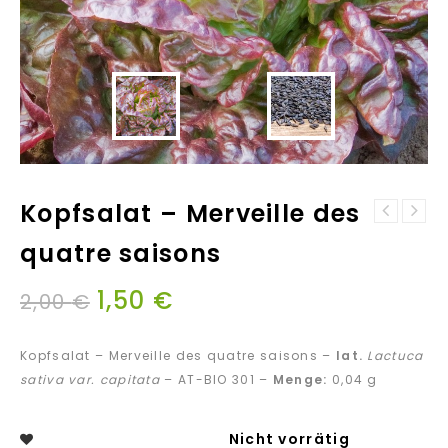
Kopfsalat – Merveille des
Kopfsalat -
Linsen -
Ovation
quatre saisons
Landsorten
Mischung
1,50
€
2,00
€
Kopfsalat – Merveille des quatre saisons –
lat.
Lactuca
sativa var. capitata
– AT-BIO 301 –
Menge:
0,04 g
Nicht vorrätig