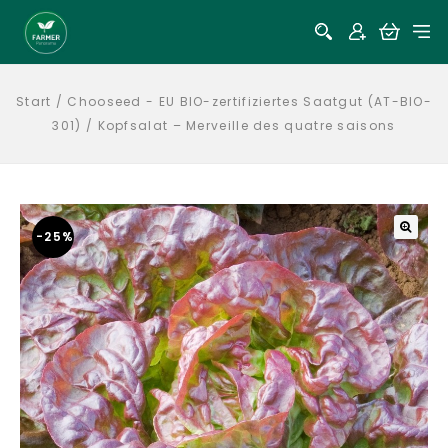
Start
/
Chooseed - EU BIO-zertifiziertes Saatgut (AT-BIO-
301)
/
Kopfsalat – Merveille des quatre saisons
-25%
🔍