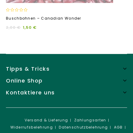
0
Buschbohnen – Canadian Wonder
out
of
2,00
€
1,50
€
5
Tipps & Tricks
Online Shop
Kontaktiere uns
Versand & Lieferung
Zahlungsarten
Widerrufsbelehrung
Datenschutzbelehrung
AGB