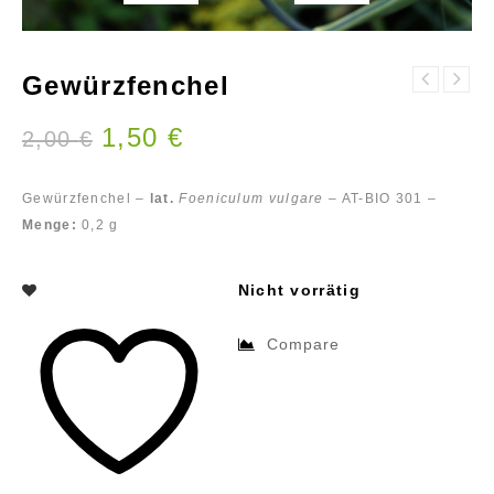
Gewürzfenchel
Estragon -
Große
Russischer
Brennnessel
Estragon
1,50
€
2,00
€
Gewürzfenchel –
lat.
Foeniculum vulgare
– AT-BIO 301 –
Menge:
0,2 g
Nicht vorrätig
Compare