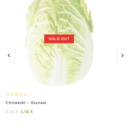
SOLD OUT
0
Chinakohl – Granaat
out
of
2,00
€
1,50
€
5