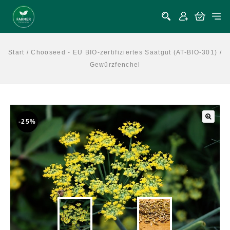
Start
/
Chooseed - EU BIO-zertifiziertes Saatgut (AT-BIO-301)
/
Gewürzfenchel
-25%
🔍