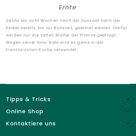
Ernte
Sechs bis acht Wochen nach der Aussaat kann der
Kerbel bereits, bis zur Blütezeit, geerntet werden. Hierfür
werden nur die zarten Blätter der Pflanze gepflügt.
Wegen seiner Anis-Note wird es gerne in der
französischen Küche verwendet.
Tipps & Tricks
Online Shop
Kontaktiere uns