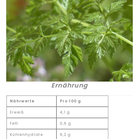
Ernährung
Nährwerte
Pro 100 g
Eiweiß
4,1 g
Fett
0,6 g
Kohlenhydrate
6,2 g