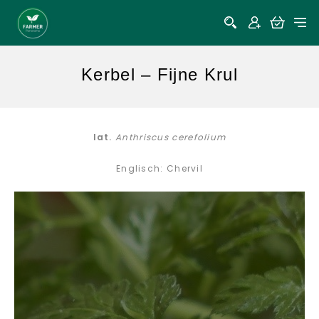
Kerbel – Fijne Krul
lat.
Anthriscus cerefolium
Englisch: Chervil