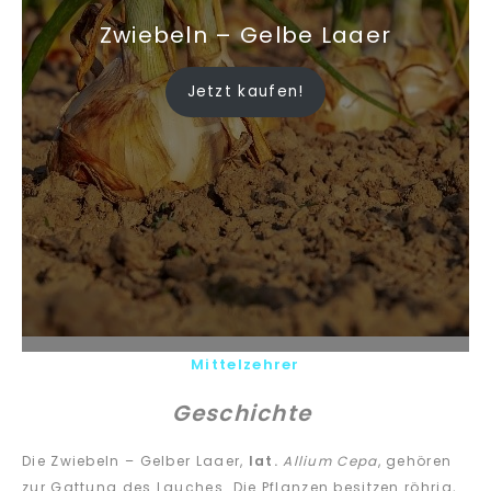
Zwiebeln – Gelbe Laaer
Jetzt kaufen!
Mittelzehrer
Geschichte
Die Zwiebeln – Gelber Laaer,
lat.
Allium Cepa
, gehören
zur Gattung des Lauches. Die Pflanzen besitzen röhrig,