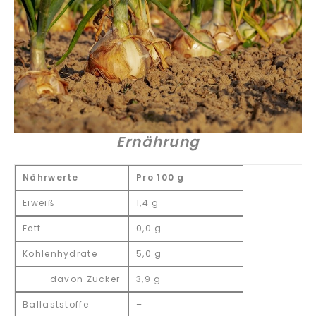
Ernährung
Nährwerte
Pro 100 g
Eiweiß
1,4 g
Fett
0,0 g
Kohlenhydrate
5,0 g
davon Zucker
3,9 g
Ballaststoffe
–