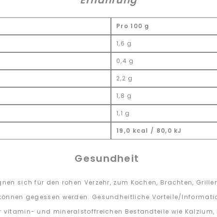
Ernährung
Pro 100 g
1,6 g
0,4 g
2,2 g
1,8 g
1,1 g
19,0 kcal / 80,0 kJ
Gesundheit
gnen sich für den rohen Verzehr, zum Kochen, Brachten, Grill
nd können gegessen werden. Gesundheitliche Vorteile/Informa
r vitamin- und mineralstoffreichen Bestandteile wie Kalziu