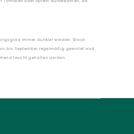
ben Tomaten oder Äpfeln aufbewahren, da
ifungsgrad immer dunkler werden. Black
uni bis September regelmäßig geerntet wird.
gehend feucht gehalten werden.