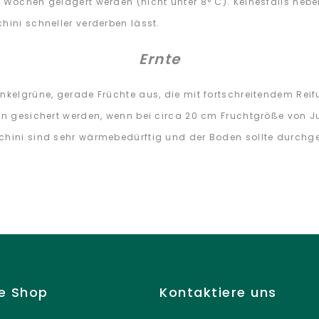
i Wochen gelagert werden (nicht unter 8° C). Keinesfalls ne
hini schneller verderben lässt.
Ernte
unkelgrüne, gerade Früchte aus, die mit fortschreitendem Re
ann gesichert werden, wenn bei circa 20 cm Fruchtgröße von J
cchini sind sehr wärmebedürftig und der Boden sollte durch
ne Shop
Kontaktiere uns