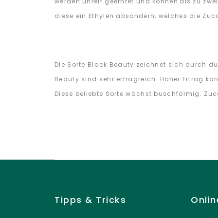
werden unreif geerntet und können bis zu zwe
diese ein Ethylen absondern, welches die Zucc
Die Sorte Black Beauty zeichnet sich durch d
Beauty sind sehr ertragreich. Hoher Ertrag k
Diese beliebte Sorte wächst buschförmig. Zu
Tipps & Tricks
Onli