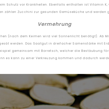
m Schutz vor Krankheiten. Ebenfalls enthalten ist Vitamin K
ften zählen Zucchini zur gesunden Gemüseküche und werden ge
Vermehrung
ehen (nach dem Keimen wird viel Sonnenlicht benötigt). Ab Mit
sgesät werden. Das Saatgut in dreifacher Samenstärke mit Er
eispiel gemeinsam mit Borretsch, welcher die Bestäubung förd
nn es kann zu einer Verkreuzung kommen und dadurch werden