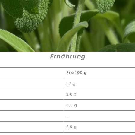
Ernährung
Pro 100 g
1,7 g
2,0 g
6,9 g
–
2,9 g