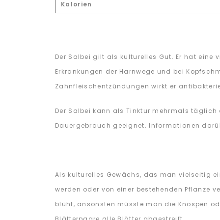
Kalorien
Der Salbei gilt als kulturelles Gut. Er hat ei
Erkrankungen der Harnwege und bei Kopfschm
Zahnfleischentzündungen wirkt er antibakterie
Der Salbei kann als Tinktur mehrmals täglich 
Dauergebrauch geeignet. Informationen dar
Als kulturelles Gewächs, das man vielseitig e
werden oder von einer bestehenden Pflanze ver
blüht, ansonsten müsste man die Knospen oder
Blätterpaare alle Blätter abgestreift.