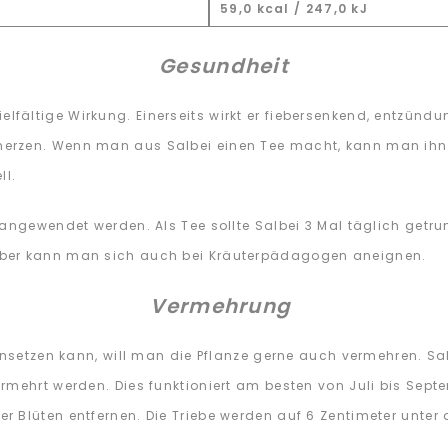
59,0 kcal / 247,0 kJ
Gesundheit
ne vielfältige Wirkung. Einerseits wirkt er fiebersenkend, entz
erzen. Wenn man aus Salbei einen Tee macht, kann man ihn
ll.
angewendet werden. Als Tee sollte Salbei 3 Mal täglich getrun
über kann man sich auch bei Kräuterpädagogen aneignen.
Vermehrung
insetzen kann, will man die Pflanze gerne auch vermehren. Sal
mehrt werden. Dies funktioniert am besten von Juli bis Septem
 Blüten entfernen. Die Triebe werden auf 6 Zentimeter unter 