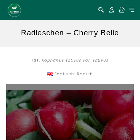
Radieschen – Cherry Belle
lat.
Raphanus sativus var. sativus
Englisch: Radish