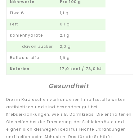
Nährwerte
Pro 100 g
Eiweiß
1,1 g
Fett
0,1 g
Kohlenhydrate
2,1 g
davon Zucker
2,0 g
Ballaststoffe
1,5 g
Kalorien
17,0 kcal / 73,0 kJ
Gesundheit
Die im Radieschen vorhandenen Inhaltsstoffe wirken
antibiotisch und sind besonders gut bei
Krebserkrankungen, wie z.B. Darmkrebs. Die enthaltenen
Öle helfen bei der Erneuerung der Schleimhäute und
eignen sich deswegen Ideal für leichte Erkrankungen
und helfen beim Abhusten. Das für die Schärfe