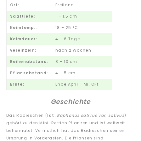
Ort:
Freiland
Saattiefe:
1 – 1,5 cm
Keimtemp.:
18 – 25 °C
Keimdauer:
4 – 6 Tage
vereinzeln:
nach 2 Wochen
Reihenabstand:
8 – 10 cm
Pflanzabstand:
4 – 5 cm
Ernte:
Ende April – Mi. Okt.
Geschichte
Das Radieschen (
lat.
Raphanus sativus var. sativus
)
gehört zu den Mini-Rettich Pflanzen und ist weltweit
beheimatet. Vermutlich hat das Radieschen seinen
Ursprung in Vorderasien. Die Pflanzen sind