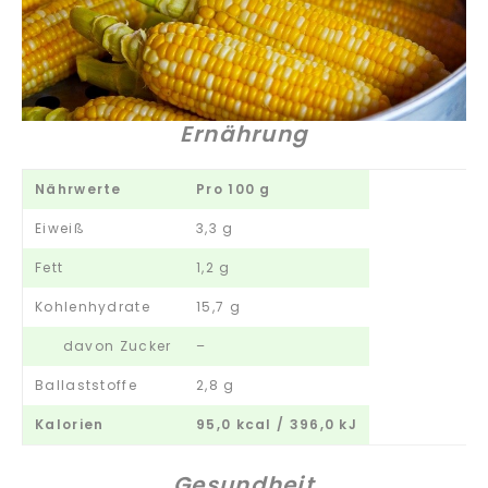
Ernährung
Nährwerte
Pro 100 g
Eiweiß
3,3 g
Fett
1,2 g
Kohlenhydrate
15,7 g
davon Zucker
–
Ballaststoffe
2,8 g
Kalorien
95,0 kcal / 396,0 kJ
Gesundheit