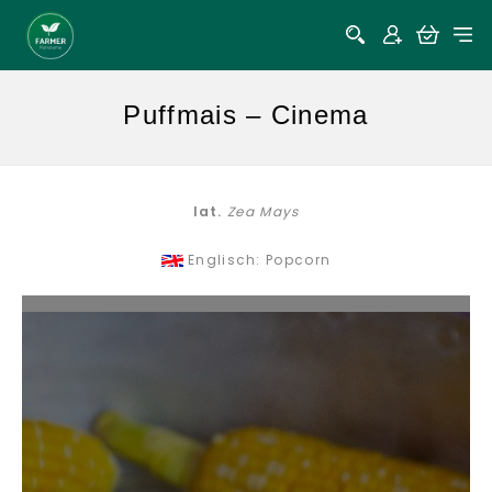
Puffmais – Cinema
lat.
Zea Mays
Englisch: Popcorn