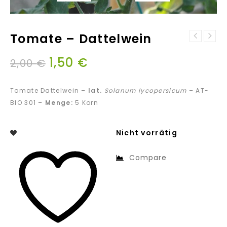
Tomate – Dattelwein
Tomate - Gelbe
1,50
€
Johannisbeere
2,00
€
Tomate Dattelwein –
lat.
Solanum lycopersicum
– AT-
BIO 301 –
Menge:
5 Korn
Nicht vorrätig
Compare