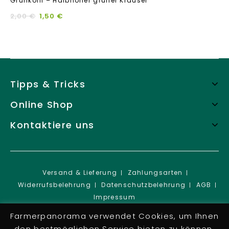
Grünkohl – Halbhoher grüner Krauser
out
of
2,00
€
1,50
€
5
Tipps & Tricks
Online Shop
Kontaktiere uns
Versand & Lieferung
Zahlungsarten
Widerrufsbelehrung
Datenschutzbelehrung
AGB
Impressum
Copyright © 2026 Farmer Panorama e.U.
Farmerpanorama verwendet Cookies, um Ihnen
den bestmöglichen Service bieten zu können.