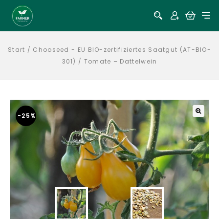
Start
/
Chooseed - EU BIO-zertifiziertes Saatgut (AT-BIO-
301)
/
Tomate – Dattelwein
-25%
🔍