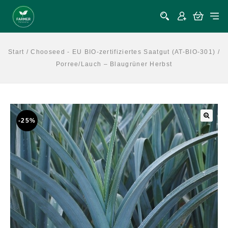
Start
/
Chooseed - EU BIO-zertifiziertes Saatgut (AT-BIO-301)
/
Porree/Lauch – Blaugrüner Herbst
-25%
🔍