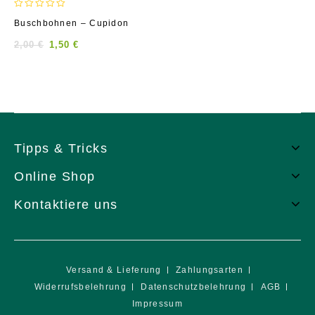
0
Buschbohnen – Cupidon
out
of
2,00
€
1,50
€
5
Tipps & Tricks
Online Shop
Kontaktiere uns
Versand & Lieferung
Zahlungsarten
Widerrufsbelehrung
Datenschutzbelehrung
AGB
Impressum