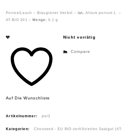
Porree/Lauch – Blaugrüner Herbst –
lat.
Allium porrum L.
–
AT-BIO 301 –
Menge:
0,1 g
Nicht vorrätig
Compare
Auf Die Wunschliste
Artikelnummer:
por3
Kategorien:
Chooseed - EU BIO-zertifiziertes Saatgut (AT-