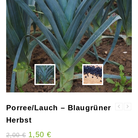
Porree/Lauch – Blaugrüner
Physalis -
Prunkbohnen/Feuerbohnen
Schönbrunner
Herbst
- Scarlet
Gold
Emperor
1,50
€
2,00
€