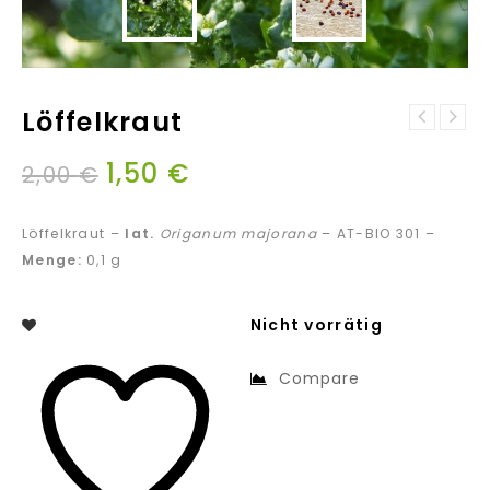
Löffelkraut
1,50
€
2,00
€
Löffelkraut –
lat.
Origanum majorana
– AT-BIO 301 –
Menge:
0,1 g
Nicht vorrätig
Compare