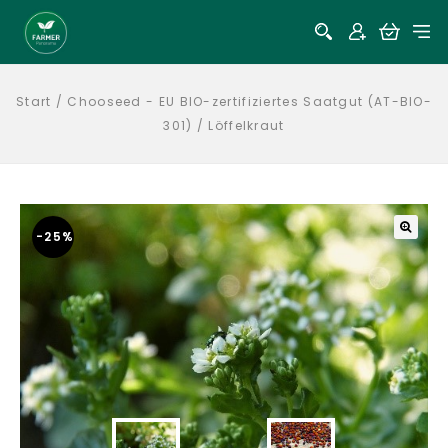
Start
/
Chooseed - EU BIO-zertifiziertes Saatgut (AT-BIO-
301)
/
Löffelkraut
-25%
🔍