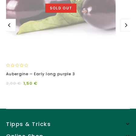
SOLD OUT
0
Aubergine – Early long purple 3
out
of
2,00
€
1,50
€
5
Tipps & Tricks