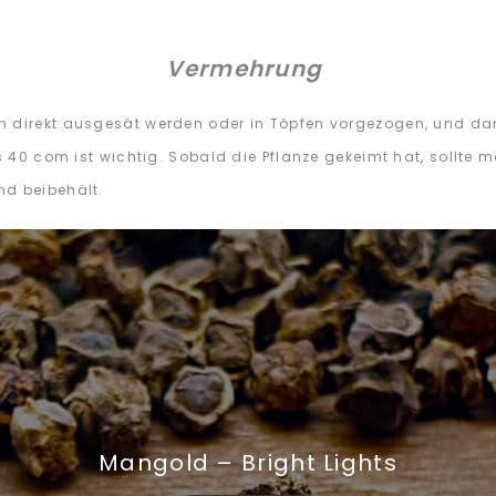
Vermehrung
n direkt ausgesät werden oder in Töpfen vorgezogen, und da
is 40 com ist wichtig. Sobald die Pflanze gekeimt hat, sollt
nd beibehält.
Mangold – Bright Lights