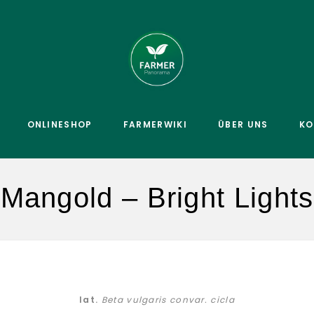
ONLINESHOP
FARMERWIKI
ÜBER UNS
KO
Mangold – Bright Lights
lat.
Beta vulgaris convar. cicla