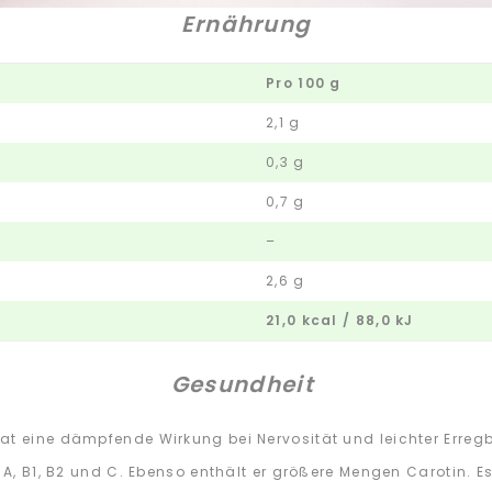
Ernährung
Pro 100 g
2,1 g
0,3 g
0,7 g
–
2,6 g
21,0 kcal / 88,0 kJ
Gesundheit
t eine dämpfende Wirkung bei Nervosität und leichter Erregba
 A, B1, B2 und C. Ebenso enthält er größere Mengen Carotin. E