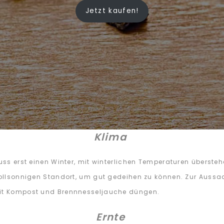
Jetzt kaufen!
Klima
muss erst einen Winter, mit winterlichen Temperaturen überste
 vollsonnigen Standort, um gut gedeihen zu können. Zur Aussa
 Mit Kompost und Brennnesseljauche düngen.
Ernte