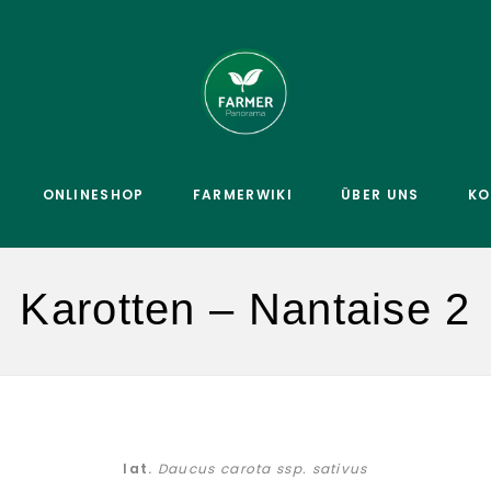
ONLINESHOP
FARMERWIKI
ÜBER UNS
KO
Karotten – Nantaise 2
lat.
Daucus carota ssp. sativus