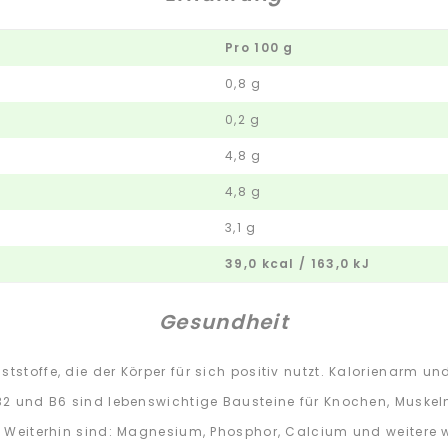
Pro 100 g
0,8 g
0,2 g
4,8 g
4,8 g
3,1 g
39,0 kcal / 163,0 kJ
Gesundheit
ststoffe, die der Körper für sich positiv nutzt. Kalorienarm u
, B2 und B6 sind lebenswichtige Bausteine für Knochen, Muske
en. Weiterhin sind: Magnesium, Phosphor, Calcium und weitere