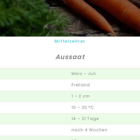
Mittelzehrer
Aussaat
März – Juli
Freiland
1 – 2 cm
10 – 20 °C
14 – 21 Tage
nach 4 Wochen