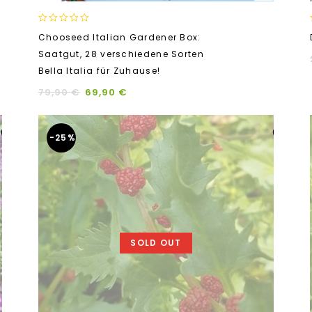
0
Chooseed Italian Gardener Box:
out
Saatgut, 28 verschiedene Sorten
of
5
Bella Italia für Zuhause!
79,90
€
69,90
€
-25%
SOLD OUT