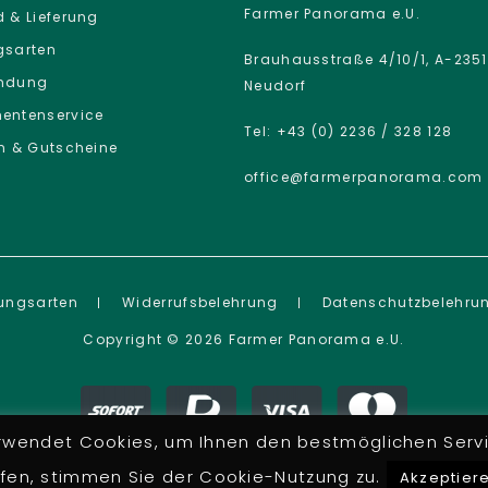
Farmer Panorama e.U.
 & Lieferung
gsarten
Brauhausstraße 4/10/1, A-2351
ndung
Neudorf
entenservice
Tel: +43 (0) 2236 / 328 128
n & Gutscheine
office@farmerpanorama.com
ungsarten
Widerrufsbelehrung
Datenschutzbelehru
Copyright © 2026 Farmer Panorama e.U.
endet Cookies, um Ihnen den bestmöglichen Servi
rfen, stimmen Sie der Cookie-Nutzung zu.
Akzeptier