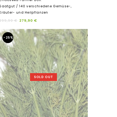
out
Saatgut / 140 verschiedene Gemüse-,
of
5
Kräuter- und Heilpflanzen
299,90
€
279,90
€
-25%
SOLD OUT