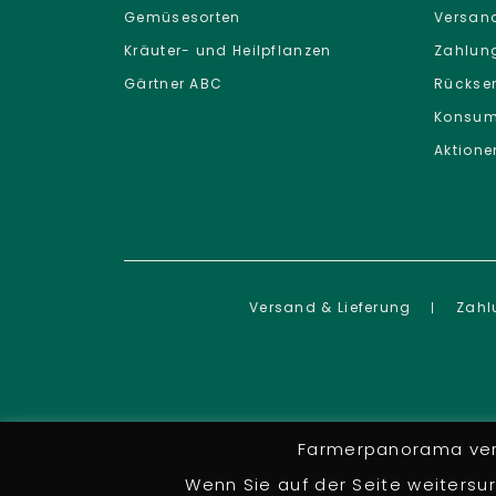
Gemüsesorten
Versand
Kräuter- und Heilpflanzen
Zahlun
Gärtner ABC
Rückse
Konsum
Aktione
Versand & Lieferung
Zahl
Farmerpanorama verw
Wenn Sie auf der Seite weitersu