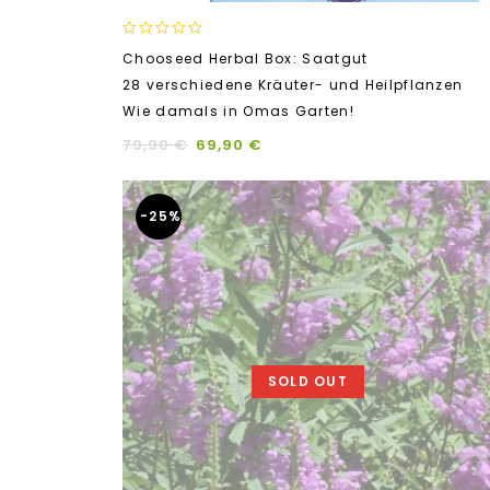
0
Chooseed Herbal Box: Saatgut
out
28 verschiedene Kräuter- und Heilpflanzen
of
5
Wie damals in Omas Garten!
79,90
€
69,90
€
-25%
SOLD OUT