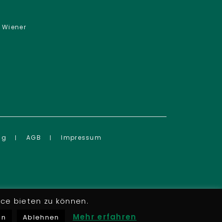
 Wiener
ng
AGB
Impressum
ce bieten zu können.
Mehr erfahren
en
Ablehnen