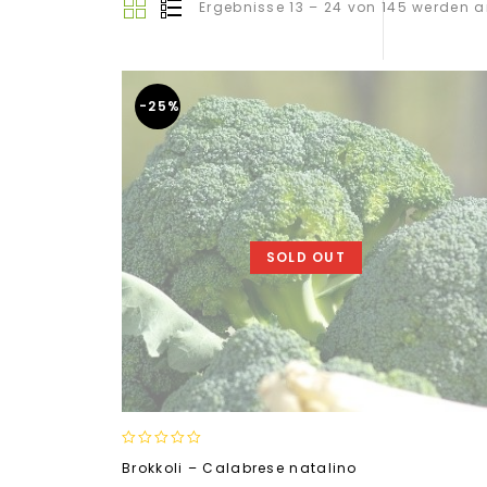
Ergebnisse 13 – 24 von 145 werden 
-25%
SOLD OUT
0
Brokkoli – Calabrese natalino
out