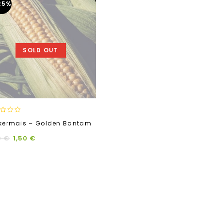
25%
SOLD OUT
kermais – Golden Bantam
0
€
1,50
€