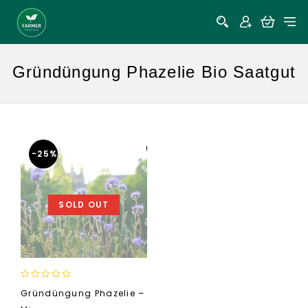
Gründüngung Phazelie Bio Saatgut
-25%
SOLD OUT
0
Gründüngung Phazelie –
out